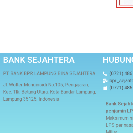
BANK SEJAHTERA
HUBUNG
PT. BANK BPR LAMPUNG BINA SEJAHTERA
(0721) 48
bpr_sejaht
Jl. Wolter Monginsidi No.105, Pengajaran,
(0721) 48
Kec. Tlk. Betung Utara, Kota Bandar Lampung,
Lampung 35125, Indonesia
Bank Sejah
penjamin L
Maksimum nil
LPS per nasa
Miliar