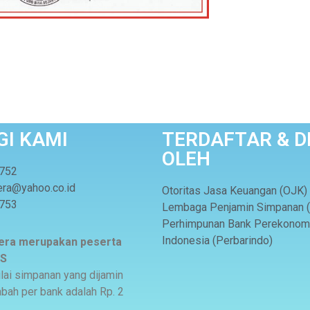
I KAMI
TERDAFTAR & D
OLEH
6752
era@yahoo.co.id
Otoritas Jasa Keuangan (OJK)
6753
Lembaga Penjamin Simpanan 
Perhimpunan Bank Perekonom
Indonesia (Perbarindo)
tera merupakan peserta
PS
ai simpanan yang dijamin
bah per bank adalah Rp. 2