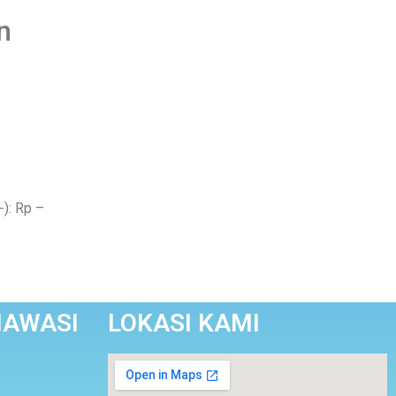
n
-): Rp
–
IAWASI
LOKASI KAMI