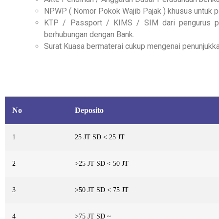
NPWP ( Nomor Pokok Wajib Pajak ) khusus untuk p
KTP / Passport / KIMS / SIM dari pengurus pe
berhubungan dengan Bank.
Surat Kuasa bermaterai cukup mengenai penunjukka
No
Deposito
1
25 JT SD < 25 JT
2
>25 JT SD < 50 JT
3
>50 JT SD < 75 JT
4
>75 JT SD ~