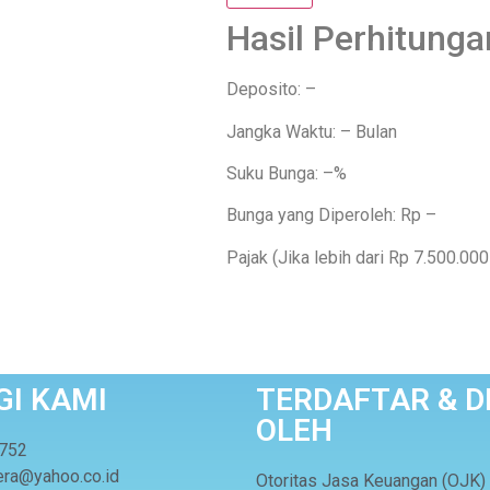
Hasil Perhitunga
Deposito:
–
Jangka Waktu:
–
Bulan
Suku Bunga:
–
%
Bunga yang Diperoleh: Rp
–
Pajak (Jika lebih dari Rp 7.500.000
I KAMI
TERDAFTAR & D
OLEH
6752
era@yahoo.co.id
Otoritas Jasa Keuangan (OJK)