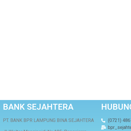
BANK SEJAHTERA
HUBUNG
PT. BANK BPR LAMPUNG BINA SEJAHTERA
(0721) 48
bpr_sejaht